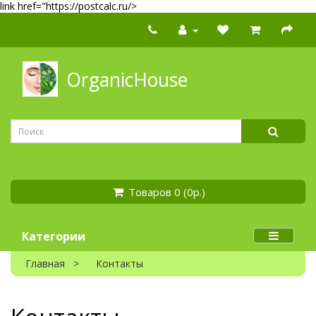
link href="https://postcalc.ru/>
OrganicHouse
Товаров 0 (0р.)
Категории
Главная
Контакты