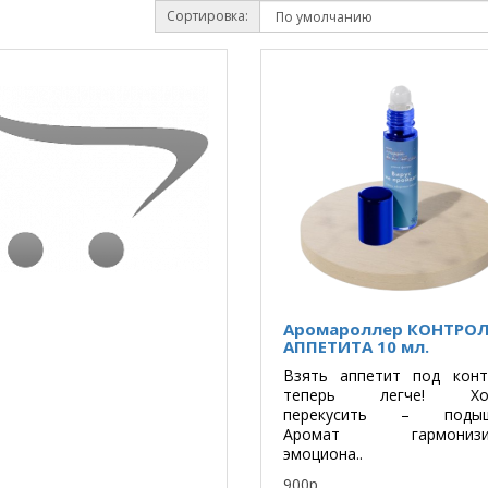
Сортировка:
Аромароллер КОНТРО
АППЕТИТА 10 мл.
Взять аппетит под конт
теперь легче! Хот
перекусить – подыш
Аромат гармонизир
эмоциона..
900р.