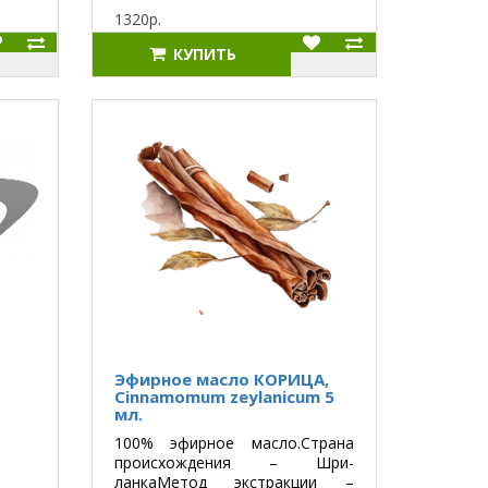
1320р.
КУПИТЬ
Эфирное масло КОРИЦА,
Cinnamomum zeylanicum 5
мл.
100% эфирное масло.Страна
происхождения – Шри-
ланкаМетод экстракции –