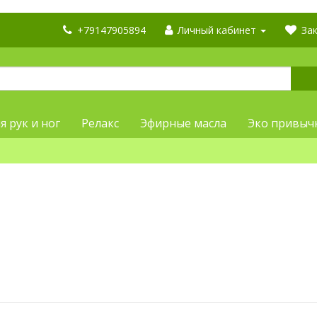
+79147905894
Личный кабинет
Зак
я рук и ног
Релакс
Эфирные масла
Эко привыч