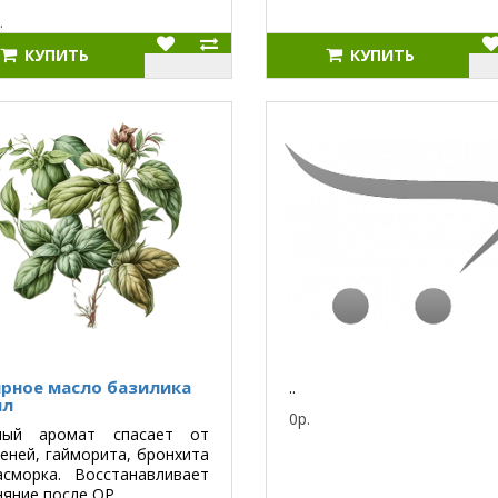
.
КУПИТЬ
КУПИТЬ
рное масло базилика
..
мл
0р.
ный аромат спасает от
еней, гайморита, бронхита
асморка. Восстанавливает
яние после ОР..