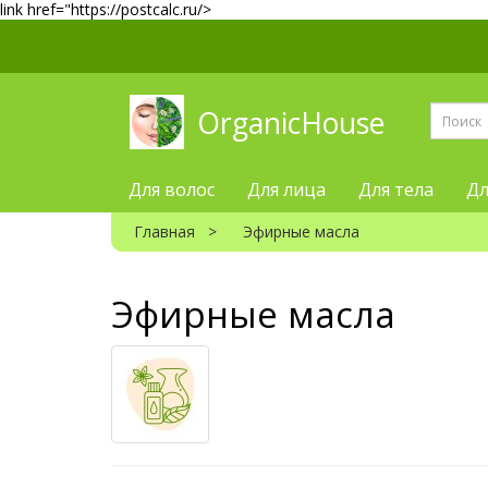
link href="https://postcalc.ru/>
OrganicHouse
Для волос
Для лица
Для тела
Дл
Главная
Эфирные масла
Эфирные масла