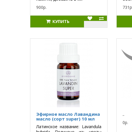
900р.
731р
КУПИТЬ
Эфирное масло Лавандина
..
масло (сорт super) 10 мл
0р.
Латинское название: Lavandula
hybrida Получено из: цветы