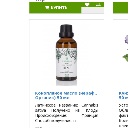
КУПИТЬ
Конопляное масло (нераф.,
Кун
Органик) 50 мл
50 
Латинское название: Cannabis
Уст
sativa Получено из: плоды
Обл
Происхождение: Франция
фак
Способ получения: п..
бо
олеи