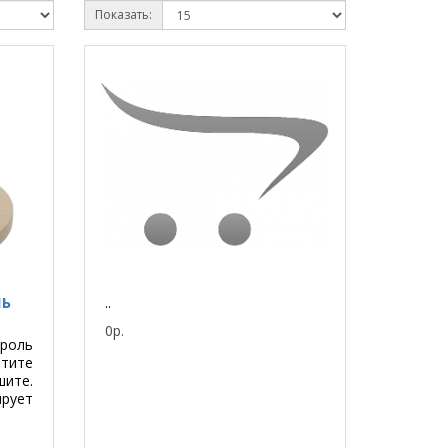
Показать:
ЛЬ
..
0р.
роль
ите
ите.
ует