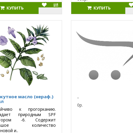
КУПИТЬ
КУПИТЬ
жутное масло (нераф.)
..
мл
0р.
ойчиво к прогорканию.
адает природным SPF
тором -6. Содержит
льшое количество
новой и..