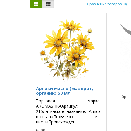
Сравнение товаров (0)
Арники масло (мацерат,
..
органик) 50 мл
0р.
Торговая марка:
AROMASHKAАртикул:
215Латинское название: Arnica
montanaПолучено из:
цветыПроисхожден..
600р.