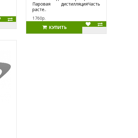
Паровая дистилляцияЧасть
расте..
1760р.
КУПИТЬ