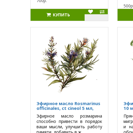
700р.
500р
КУПИТЬ
Эфирное масло Rosmarinus
Эфи
officinales, ct cineol 5 мл,
10 
Эфирное масло розмарина
Пря
способно привести в порядок
мигр
ваши мысли, улучшить работу
и н
памяти, добавить в ж..
обон