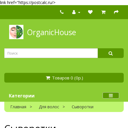
link href="https://postcalc.ru/>
OrganicHouse
Товаров 0 (0р.)
Категории
Главная
Для волос
Сыворотки