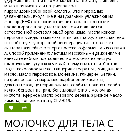
удерживание влаги в коже: мочевина, бетаин, глицерин,
молочная кислота и натриевая соль
пирролидонкарбоновой кислоты. Это природные
увлажнители, входящие в натуральный увлажняющий
фактор (НУФ), который отвечает за качественное и
пролонгированное увлажнение кожи и является
естественной составляющей организма. Масла кокоса,
персика и миндаля смягчают и питают кожу, а декспантенол
способствует ускоренной регенерации клеток за счет
синтеза важнейшего энергетического фермента - коэнзима
А. Способ применения: лекгими массажными движениями
нанесите небольшое количество молочка на чистую
влажную или сухую кожу и дайте ему впитаться. Состав:
Вода, кокосовое масло, глицерил стеарат SE, миндальное
масло, масло персиковое, мочевина, глицерин, бетаин,
натриевая соль пирролидонкарбоновой кислоты,
декспантенол, цетеарил оливат, сорбитан оливат, сорбат
калия, бензоат натрия, бензиловый спирт, молочная
кислота, эфирное масло розового дерева, эфирное масло
лимона, коньяк маннан, CI 77019.
МОЛОЧКО ДЛЯ ТЕЛА С