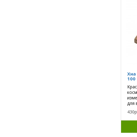
Хна
100 
Кр
кос
изме
для 
430р