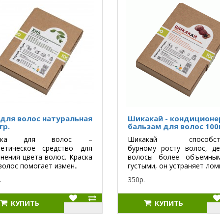
 для волос натуральная
Шикакай - кондиционе
гр.
бальзам для волос 100
аска для волос –
Шикакай способств
метическое средство для
бурному росту волос, де
нения цвета волос. Краска
волосы более объемны
волос помогает измен..
густыми, он устраняет ломк
.
350р.
КУПИТЬ
КУПИТЬ