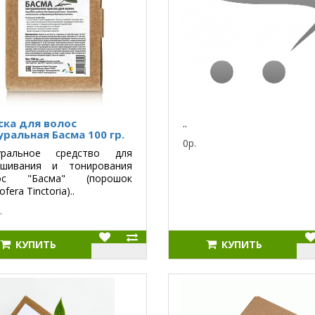
ска для волос
..
уральная Басма 100 гр.
0р.
уральное средство для
ашивания и тонирования
ос "Басма" (порошок
ofera Tinctoria)..
.
КУПИТЬ
КУПИТЬ