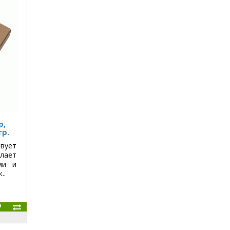
р,
гр.
ует
лает
ми и
..