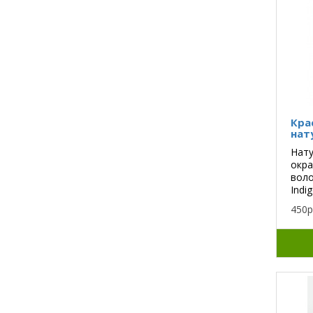
Кра
нат
Нат
окр
вол
Indig
450р