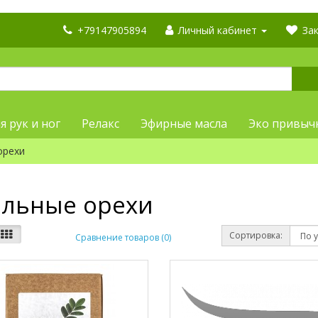
+79147905894
Личный кабинет
Зак
я рук и ног
Релакс
Эфирные масла
Эко привыч
орехи
льные орехи
Сортировка:
Сравнение товаров (0)