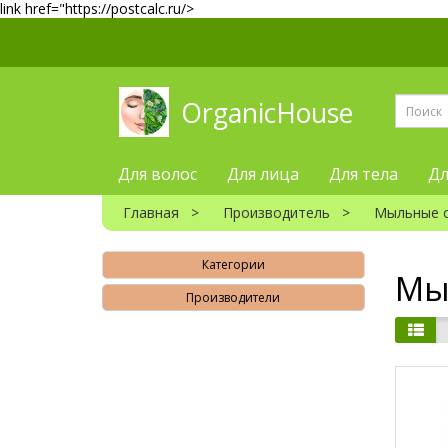
link href="https://postcalc.ru/>
OrganicHouse
Для волос
Для лица
Для тела
Дл
Главная
Производитель
Мыльные 
Категории
Мы
Производители