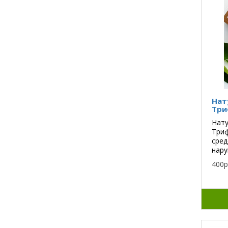
Нат
Три
На
Три
сред
нару
400р